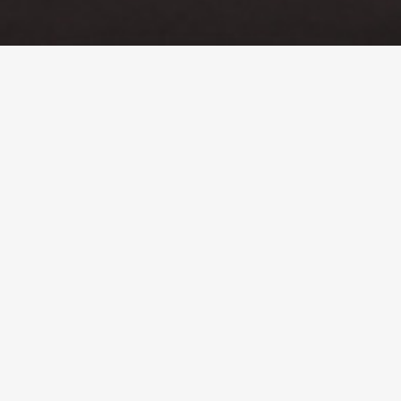
Lorem ipsum dolor sit amet, consectetur
adipiscing elit. Morbi vitae dui et nunc
ornare vulputate non fringilla massa.
Praesent sit amet erat sapien, auctor
consectetur ligula. Lorem ipsum dolor sit
amet, consectetur adipiscing elit. Sed non
ligula augue. Integer justo arcu, tempor eu
venenatis non, sagittis nec lacus. Morbi
vitae dui et nunc ornare vulputate non
fringilla massa. Praesent sit amet erat